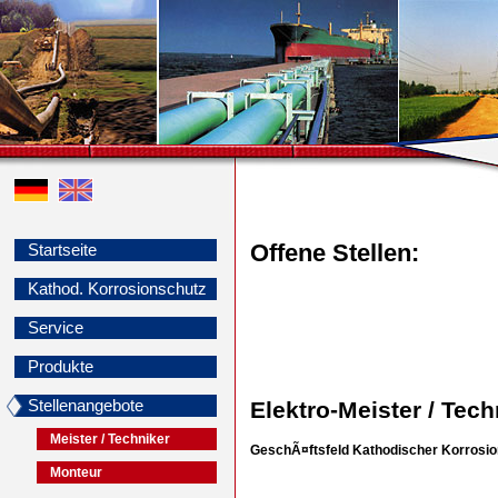
Offene Stellen:
Startseite
Kathod. Korrosionschutz
Service
Produkte
Stellenangebote
Elektro-Meister / Tech
Meister / Techniker
GeschÃ¤ftsfeld Kathodischer Korrosi
Monteur