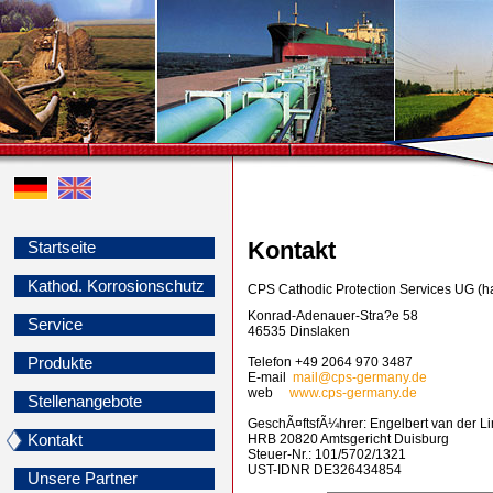
Kontakt
Startseite
Kathod. Korrosionschutz
CPS Cathodic Protection Services UG (
Konrad-Adenauer-Stra?e 58
Service
46535 Dinslaken
Produkte
Telefon +49 2064 970 3487
E-mail
mail@cps-germany.de
web
www.cps-germany.de
Stellenangebote
GeschÃ¤ftsfÃ¼hrer: Engelbert van der 
Kontakt
HRB 20820 Amtsgericht Duisburg
Steuer-Nr.: 101/5702/1321
UST-IDNR DE326434854
Unsere Partner