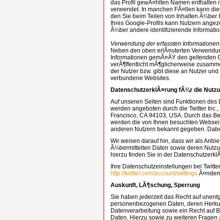
das Profil gewÃ¤hlten Namen enthalten 
verwendet. In manchen FÃ¤llen kann di
den Sie beim Teilen von Inhalten Ã¼ber 
Ihres Google-Profils kann Nutzern angez
Ã¼ber andere identifizierende Informati
Verwendung der erfassten Informationen
Neben den oben erlÃ¤uterten Verwendun
Informationen gemÃ¤ÃŸ den geltenden 
verÃ¶ffentlicht mÃ¶glicherweise zusamme
der Nutzer bzw. gibt diese an Nutzer und 
verbundene Websites.
DatenschutzerklÃ¤rung fÃ¼r die Nutzu
Auf unseren Seiten sind Funktionen des 
werden angeboten durch die Twitter Inc., 
Francisco, CA 94103, USA. Durch das Ben
werden die von Ihnen besuchten Webseit
anderen Nutzern bekannt gegeben. Dabe
Wir weisen darauf hin, dass wir als Anbie
Ã¼bermittelten Daten sowie deren Nutzun
hierzu finden Sie in der Datenschutzerkl
Ihre Datenschutzeinstellungen bei Twitte
http://twitter.com/account/settings
Ã¤nder
Auskunft, LÃ¶schung, Sperrung
Sie haben jederzeit das Recht auf unentg
personenbezogenen Daten, deren Herku
Datenverarbeitung sowie ein Recht auf 
Daten. Hierzu sowie zu weiteren Frag