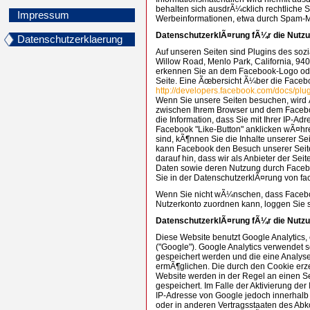
behalten sich ausdrÃ¼cklich rechtliche 
Impressum
Werbeinformationen, etwa durch Spam-Ma
DatenschutzerklÃ¤rung fÃ¼r die Nutzu
Datenschutzerklaerung
Auf unseren Seiten sind Plugins des soz
Willow Road, Menlo Park, California, 940
erkennen Sie an dem Facebook-Logo oder 
Seite. Eine Ãœbersicht Ã¼ber die Facebo
http://developers.facebook.com/docs/plug
Wenn Sie unsere Seiten besuchen, wird 
zwischen Ihrem Browser und dem Faceboo
die Information, dass Sie mit Ihrer IP-A
Facebook "Like-Button" anklicken wÃ¤hr
sind, kÃ¶nnen Sie die Inhalte unserer Se
kann Facebook den Besuch unserer Seit
darauf hin, dass wir als Anbieter der Sei
Daten sowie deren Nutzung durch Faceboo
Sie in der DatenschutzerklÃ¤rung von f
Wenn Sie nicht wÃ¼nschen, dass Facebo
Nutzerkonto zuordnen kann, loggen Sie s
DatenschutzerklÃ¤rung fÃ¼r die Nutzu
Diese Website benutzt Google Analytics,
("Google"). Google Analytics verwendet s
gespeichert werden und die eine Analys
ermÃ¶glichen. Die durch den Cookie erz
Website werden in der Regel an einen S
gespeichert. Im Falle der Aktivierung de
IP-Adresse von Google jedoch innerhalb
oder in anderen Vertragsstaaten des 