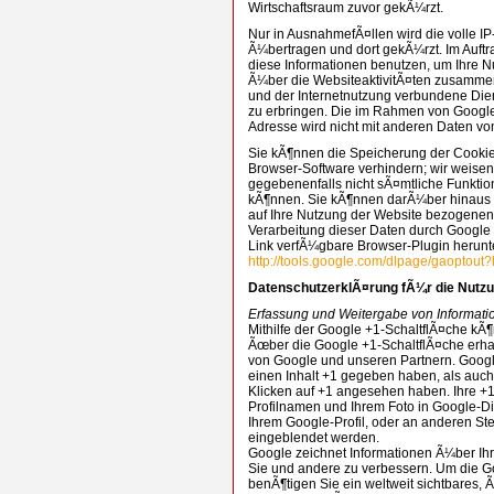
Wirtschaftsraum zuvor gekÃ¼rzt.
Nur in AusnahmefÃ¤llen wird die volle I
Ã¼bertragen und dort gekÃ¼rzt. Im Auftr
diese Informationen benutzen, um Ihre 
Ã¼ber die WebsiteaktivitÃ¤ten zusammen
und der Internetnutzung verbundene Di
zu erbringen. Die im Rahmen von Google 
Adresse wird nicht mit anderen Daten 
Sie kÃ¶nnen die Speicherung der Cookie
Browser-Software verhindern; wir weisen 
gegebenenfalls nicht sÃ¤mtliche Funkti
kÃ¶nnen. Sie kÃ¶nnen darÃ¼ber hinaus 
auf Ihre Nutzung der Website bezogenen 
Verarbeitung dieser Daten durch Google 
Link verfÃ¼gbare Browser-Plugin herunte
http://tools.google.com/dlpage/gaoptout
DatenschutzerklÃ¤rung fÃ¼r die Nutzu
Erfassung und Weitergabe von Informati
Mithilfe der Google +1-SchaltflÃ¤che kÃ¶
Ãœber die Google +1-SchaltflÃ¤che erhal
von Google und unseren Partnern. Google
einen Inhalt +1 gegeben haben, als auch
Klicken auf +1 angesehen haben. Ihre 
Profilnamen und Ihrem Foto in Google-Di
Ihrem Google-Profil, oder an anderen Ste
eingeblendet werden.
Google zeichnet Informationen Ã¼ber Ihr
Sie und andere zu verbessern. Um die 
benÃ¶tigen Sie ein weltweit sichtbares, 