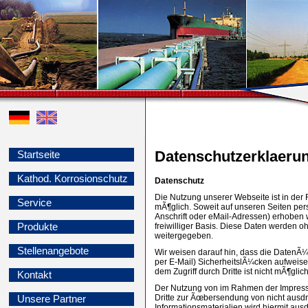
Datenschutzerklaeru
Startseite
Kathod. Korrosionschutz
Datenschutz
Die Nutzung unserer Webseite ist in d
Service
mÃ¶glich. Soweit auf unseren Seiten p
Anschrift oder eMail-Adressen) erhoben we
Produkte
freiwilliger Basis. Diese Daten werden o
weitergegeben.
Stellenangebote
Wir weisen darauf hin, dass die DatenÃ¼
per E-Mail) SicherheitslÃ¼cken aufweise
dem Zugriff durch Dritte ist nicht mÃ¶glich
Kontakt
Der Nutzung von im Rahmen der Impressu
Dritte zur Ãœbersendung von nicht ausd
Unsere Partner
Informationsmaterialien wird hiermit aus