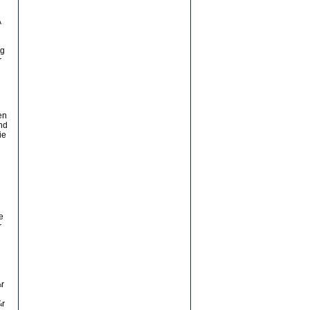
A
ng
r
en
nd
ie
e
r
¼r
¼r