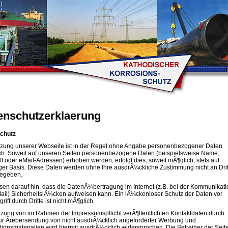
enschutzerklaerung
chutz
tzung unserer Webseite ist in der Regel ohne Angabe personenbezogener Daten
ch. Soweit auf unseren Seiten personenbezogene Daten (beispielsweise Name,
ft oder eMail-Adressen) erhoben werden, erfolgt dies, soweit mÃ¶glich, stets auf
liger Basis. Diese Daten werden ohne Ihre ausdrÃ¼ckliche Zustimmung nicht an Drit
gegeben.
sen darauf hin, dass die DatenÃ¼bertragung im Internet (z.B. bei der Kommunikati
ail) SicherheitslÃ¼cken aufweisen kann. Ein lÃ¼ckenloser Schutz der Daten vor
riff durch Dritte ist nicht mÃ¶glich.
zung von im Rahmen der Impressumspflicht verÃ¶ffentlichten Kontaktdaten durch
zur Ãœbersendung von nicht ausdrÃ¼cklich angeforderter Werbung und
tionsmaterialien wird hiermit ausdrÃ¼cklich widersprochen. Die Betreiber der Seit