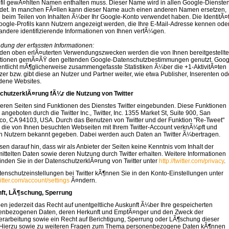
fil gewÃ¤hlten Namen enthalten muss. Dieser Name wird in allen Google-Dienste
det. In manchen FÃ¤llen kann dieser Name auch einen anderen Namen ersetzen,
 beim Teilen von Inhalten Ã¼ber Ihr Google-Konto verwendet haben. Die IdentitÃ¤
oogle-Profils kann Nutzern angezeigt werden, die Ihre E-Mail-Adresse kennen ode
ndere identifizierende Informationen von Ihnen verfÃ¼gen.
ung der erfassten Informationen:
den oben erlÃ¤uterten Verwendungszwecken werden die von Ihnen bereitgestellt
ationen gemÃ¤ÃŸ den geltenden Google-Datenschutzbestimmungen genutzt. Goog
entlicht mÃ¶glicherweise zusammengefasste Statistiken Ã¼ber die +1-AktivitÃ¤ten
zer bzw. gibt diese an Nutzer und Partner weiter, wie etwa Publisher, Inserenten od
dene Websites.
chutzerklÃ¤rung fÃ¼r die Nutzung von Twitter
eren Seiten sind Funktionen des Dienstes Twitter eingebunden. Diese Funktionen
angeboten durch die Twitter Inc., Twitter, Inc. 1355 Market St, Suite 900, San
co, CA 94103, USA. Durch das Benutzen von Twitter und der Funktion "Re-Tweet"
die von Ihnen besuchten Webseiten mit Ihrem Twitter-Account verknÃ¼pft und
n Nutzern bekannt gegeben. Dabei werden auch Daten an Twitter Ã¼bertragen.
sen darauf hin, dass wir als Anbieter der Seiten keine Kenntnis vom Inhalt der
ttelten Daten sowie deren Nutzung durch Twitter erhalten. Weitere Informationen
finden Sie in der DatenschutzerklÃ¤rung von Twitter unter
http://twitter.com/privacy
.
tenschutzeinstellungen bei Twitter kÃ¶nnen Sie in den Konto-Einstellungen unter
witter.com/account/settings
Ã¤ndern.
ft, LÃ¶schung, Sperrung
en jederzeit das Recht auf unentgeltliche Auskunft Ã¼ber Ihre gespeicherten
enbezogenen Daten, deren Herkunft und EmpfÃ¤nger und den Zweck der
rarbeitung sowie ein Recht auf Berichtigung, Sperrung oder LÃ¶schung dieser
 Hierzu sowie zu weiteren Fragen zum Thema personenbezogene Daten kÃ¶nnen