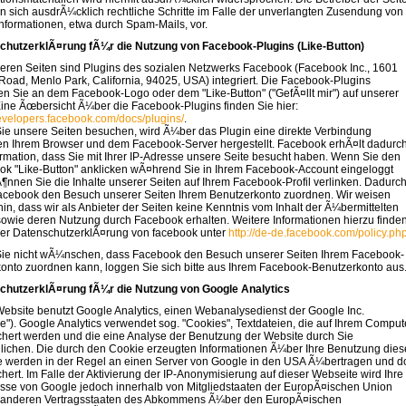
n sich ausdrÃ¼cklich rechtliche Schritte im Falle der unverlangten Zusendung von
formationen, etwa durch Spam-Mails, vor.
chutzerklÃ¤rung fÃ¼r die Nutzung von Facebook-Plugins (Like-Button)
eren Seiten sind Plugins des sozialen Netzwerks Facebook (Facebook Inc., 1601
Road, Menlo Park, California, 94025, USA) integriert. Die Facebook-Plugins
n Sie an dem Facebook-Logo oder dem "Like-Button" ("GefÃ¤llt mir") auf unserer
Eine Ãœbersicht Ã¼ber die Facebook-Plugins finden Sie hier:
developers.facebook.com/docs/plugins/
.
e unsere Seiten besuchen, wird Ã¼ber das Plugin eine direkte Verbindung
n Ihrem Browser und dem Facebook-Server hergestellt. Facebook erhÃ¤lt dadurc
ormation, dass Sie mit Ihrer IP-Adresse unsere Seite besucht haben. Wenn Sie den
k "Like-Button" anklicken wÃ¤hrend Sie in Ihrem Facebook-Account eingeloggt
Ã¶nnen Sie die Inhalte unserer Seiten auf Ihrem Facebook-Profil verlinken. Dadurc
acebook den Besuch unserer Seiten Ihrem Benutzerkonto zuordnen. Wir weisen
hin, dass wir als Anbieter der Seiten keine Kenntnis vom Inhalt der Ã¼bermittelten
owie deren Nutzung durch Facebook erhalten. Weitere Informationen hierzu finde
der DatenschutzerklÃ¤rung von facebook unter
http://de-de.facebook.com/policy.ph
ie nicht wÃ¼nschen, dass Facebook den Besuch unserer Seiten Ihrem Facebook-
onto zuordnen kann, loggen Sie sich bitte aus Ihrem Facebook-Benutzerkonto aus
chutzerklÃ¤rung fÃ¼r die Nutzung von Google Analytics
ebsite benutzt Google Analytics, einen Webanalysedienst der Google Inc.
e"). Google Analytics verwendet sog. "Cookies", Textdateien, die auf Ihrem Comput
hert werden und die eine Analyse der Benutzung der Website durch Sie
ichen. Die durch den Cookie erzeugten Informationen Ã¼ber Ihre Benutzung dies
 werden in der Regel an einen Server von Google in den USA Ã¼bertragen und do
hert. Im Falle der Aktivierung der IP-Anonymisierung auf dieser Webseite wird Ihre
sse von Google jedoch innerhalb von Mitgliedstaaten der EuropÃ¤ischen Union
n anderen Vertragsstaaten des Abkommens Ã¼ber den EuropÃ¤ischen