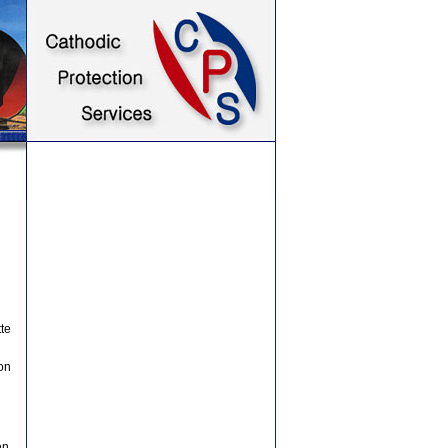
te
on
en