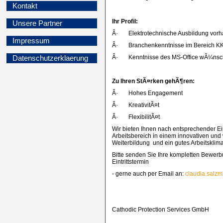
Kontakt
Ihr Profil:
Unsere Partner
Â· Elektrotechnische Ausbildung vor
Impressum
Â· Branchenkenntnisse im Bereich KK
Â· Kenntnisse des MS-Office wÃ¼nsc
Datenschutzerklaerung
Zu Ihren StÃ¤rken gehÃ¶ren:
Â· Hohes Engagement
Â· KreativitÃ¤t
Â· FlexibilitÃ¤t
Wir bieten Ihnen nach entsprechender E
Arbeitsbereich in einem innovativen un
Weiterbildung und ein gutes Arbeitsklima
Bitte senden Sie Ihre kompletten Bewer
Eintrittstermin
- gerne auch per Email an:
claudia.salz
Cathodic Protection Services GmbH