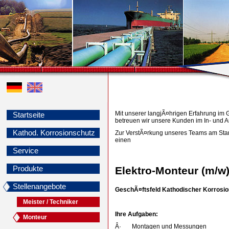
Mit unserer langjÃ¤hrigen Erfahrung im 
Startseite
betreuen wir unsere Kunden im In- und A
Kathod. Korrosionschutz
Zur VerstÃ¤rkung unseres Teams am Stan
einen
Service
Produkte
Elektro-Monteur (m/w
Stellenangebote
GeschÃ¤ftsfeld Kathodischer Korrosi
Meister / Techniker
Ihre Aufgaben:
Monteur
Â· Montagen und Messungen