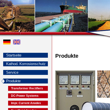
Produkte
Startseite
Kathod. Korrosionschutz
Service
Produkte
Transformer Rectifiers
DC-Power Systems
Impr. Current Anodes