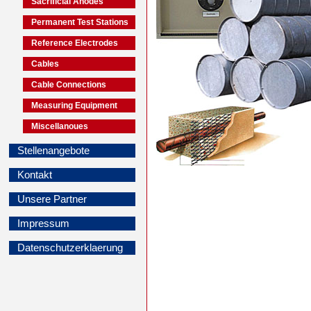
Sacrificial Anodes
Permanent Test Stations
Reference Electrodes
Cables
Cable Connections
Measuring Equipment
Miscellanoues
Stellenangebote
Kontakt
Unsere Partner
Impressum
Datenschutzerklaerung