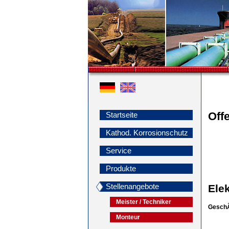
Offe
Startseite
Kathod. Korrosionschutz
Service
Produkte
Stellenangebote
Elek
Meister / Techniker
GeschÃ
Monteur